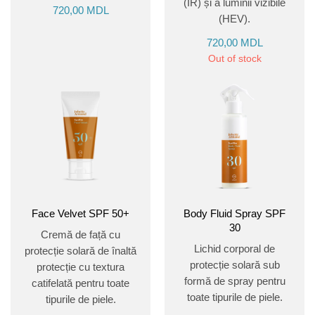
(IR) și a luminii vizibile
720,00
MDL
(HEV).
720,00
MDL
Out of stock
Face Velvet SPF 50+
Body Fluid Spray SPF
30
Cremă de față cu
Lichid corporal de
protecție solară de înaltă
protecție solară sub
protecție cu textura
formă de spray pentru
catifelată pentru toate
toate tipurile de piele.
tipurile de piele.