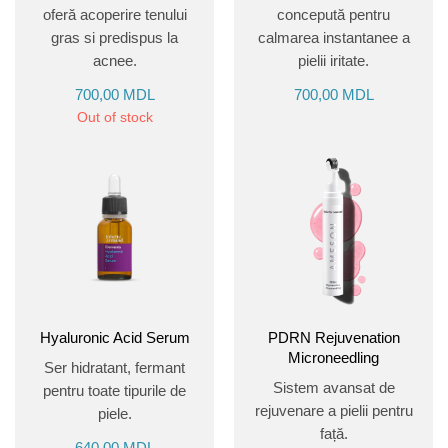
oferă acoperire tenului
concepută pentru
gras si predispus la
calmarea instantanee a
acnee.
pielii iritate.
700,00
MDL
700,00
MDL
Out of stock
Hyaluronic Acid Serum
PDRN Rejuvenation
Microneedling
Ser hidratant, fermant
Sistem avansat de
pentru toate tipurile de
rejuvenare a pielii pentru
piele.
față.
640,00
MDL