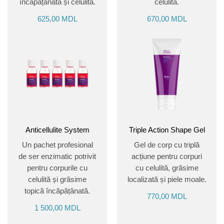
încăpățânată și celulită.
celulită.
625,00
MDL
670,00
MDL
Anticellulite System
Triple Action Shape Gel
Un pachet profesional
Gel de corp cu triplă
de ser enzimatic potrivit
acțiune pentru corpuri
pentru corpurile cu
cu celulită, grăsime
celulită și grăsime
localizată și piele moale.
topică încăpățânată.
770,00
MDL
1 500,00
MDL