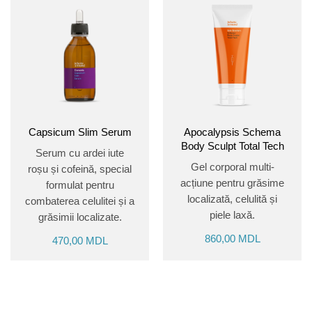
Capsicum Slim Serum
Apocalypsis Schema
Body Sculpt Total Tech
Serum cu ardei iute
Gel corporal multi-
roșu și cofeină, special
acțiune pentru grăsime
formulat pentru
localizată, celulită și
combaterea celulitei și a
piele laxă.
grăsimii localizate.
860,00
MDL
470,00
MDL