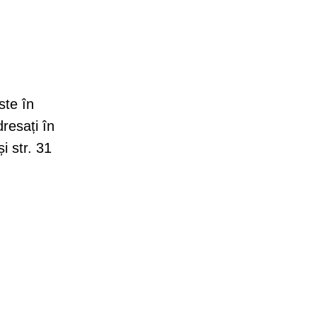
ste în
resați în
i str. 31