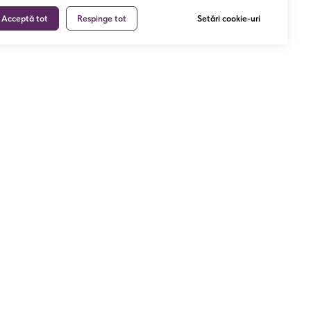
Acceptă tot
Respinge tot
Setări cookie-uri
Coș
gazin
Coșul meu
nfidențialitate