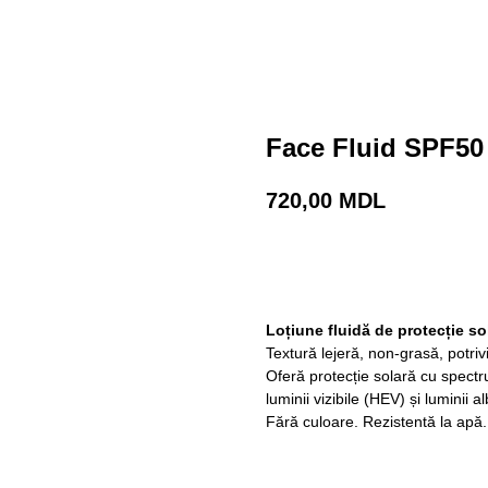
Face Fluid SPF50
720,00
MDL
Adaugă în coș
Loțiune fluidă de protecție sol
Textură lejeră, non-grasă, potrivi
Oferă protecție solară cu spectru
luminii vizibile (HEV) și luminii a
Fără culoare. Rezistentă la apă.