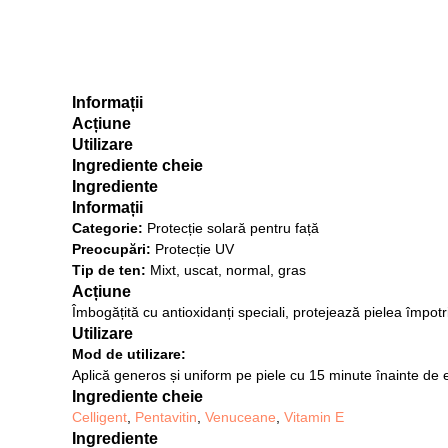
Informații
Acțiune
Utilizare
Ingrediente cheie
Ingrediente
Informații
Categorie:
Protecție solară pentru față
Preocupări:
Protecție UV
Tip de ten:
Mixt, uscat, normal, gras
Acțiune
Îmbogățită cu antioxidanți speciali, protejează pielea împotri
Utilizare
Mod de utilizare:
Aplică generos și uniform pe piele cu 15 minute înainte de 
Ingrediente cheie
Celligent
,
Pentavitin
,
Venuceane
,
Vitamin E
Ingrediente