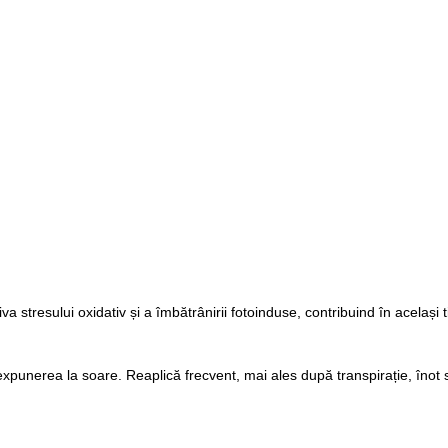
va stresului oxidativ și a îmbătrânirii fotoinduse, contribuind în același
expunerea la soare. Reaplică frecvent, mai ales după transpirație, înot