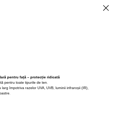
ară pentru față – protecție ridicată
tă pentru toate tipurile de ten.
 larg împotriva razelor UVA, UVB, luminii infraroșii (IR),
lbastre.