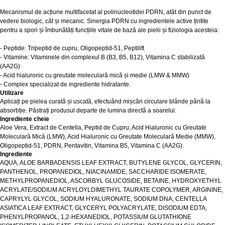
Mecanismul de acțiune multifacetat al polinucleotidei PDRN, atât din punct de
vedere biologic, cât și mecanic. Sinergia PDRN cu ingredientele active țintite
pentru a spori și îmbunătăți funcțiile vitale de bază ale pielii și fiziologia acesteia:
- Peptide: Tripeptid de cupru, Oligopeptid-51, Peptilift
- Vitamine: Vitaminele din complexul B (B3, B5, B12), Vitamina C stabilizată
(AA2G)
- Acid hialuronic cu greutate moleculară mică și medie (LMW & MMW)
- Complex specializat de ingrediente hidratante.
Utilizare
Aplicați pe pielea curată și uscată, efectuând mișcări circulare blânde până la
absorbție. Păstrați produsul departe de lumina directă a soarelui.
Ingrediente cheie
Aloe Vera, Extract de Centella, Peptid de Cupru, Acid Hialuronic cu Greutate
Moleculară Mică (LMW), Acid Hialuronic cu Greutate Moleculară Medie (MMW),
Oligopeptid-51, PDRN, Pentavitin, Vitamina B5, Vitamina C (AA2G).
Ingrediente
AQUA, ALOE BARBADENSIS LEAF EXTRACT, BUTYLENE GLYCOL, GLYCERIN,
PANTHENOL, PROPANEDIOL, NIACINAMIDE, SACCHARIDE ISOMERATE,
METHYLPROPANEDIOL, ASCORBYL GLUCOSIDE, BETAINE, HYDROXYETHYL
ACRYLATE/SODIUM ACRYLOYLDIMETHYL TAURATE COPOLYMER, ARGININE,
CAPRYLYL GLYCOL, SODIUM HYALURONATE, SODIUM DNA, CENTELLA
ASIATICA LEAF EXTRACT, GLYCERYL POLYACRYLATE, DISODIUM EDTA,
PHENYLPROPANOL, 1,2-HEXANEDIOL, POTASSIUM GLUTATHIONE