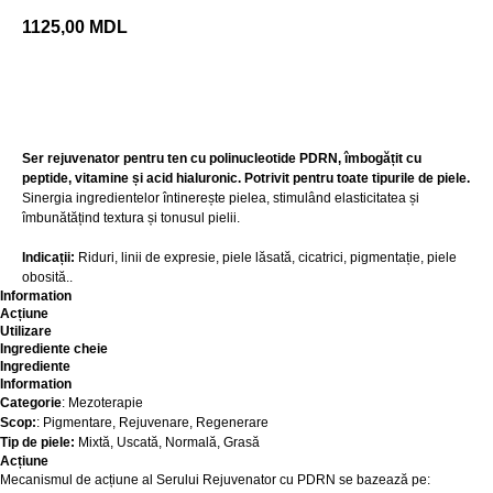
1125,00
MDL
Adaugă în coș
Ser rejuvenator pentru ten cu polinucleotide PDRN, îmbogățit cu
peptide, vitamine și acid hialuronic. Potrivit pentru toate tipurile de piele.
Sinergia ingredientelor întinerește pielea, stimulând elasticitatea și
îmbunătățind textura și tonusul pielii.
Indicații:
Riduri, linii de expresie, piele lăsată, cicatrici, pigmentație, piele
obosită..
Information
Acțiune
Utilizare
Ingrediente cheie
Ingrediente
Information
Categorie
: Mezoterapie
Scop:
: Pigmentare, Rejuvenare, Regenerare
Tip de piele:
Mixtă, Uscată, Normală, Grasă
Acțiune
Mecanismul de acțiune al Serului Rejuvenator cu PDRN se bazează pe: