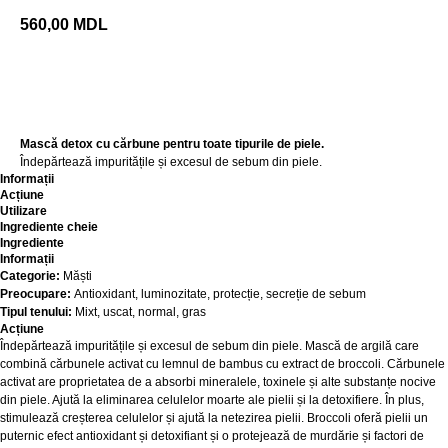
560,00
MDL
Adaugă în coș
Mască detox cu cărbune pentru toate tipurile de piele.
Îndepărtează impuritățile și excesul de sebum din piele.
Informații
Acțiune
Utilizare
Ingrediente cheie
Ingrediente
Informații
Categorie:
Măști
Preocupare:
Antioxidant, luminozitate, protecție, secreție de sebum
Tipul tenului:
Mixt, uscat, normal, gras
Acțiune
Îndepărtează impuritățile și excesul de sebum din piele. Mască de argilă care
combină cărbunele activat cu lemnul de bambus cu extract de broccoli. Cărbunele
activat are proprietatea de a absorbi mineralele, toxinele și alte substanțe nocive
din piele. Ajută la eliminarea celulelor moarte ale pielii și la detoxifiere. În plus,
stimulează creșterea celulelor și ajută la netezirea pielii. Broccoli oferă pielii un
puternic efect antioxidant și detoxifiant și o protejează de murdărie și factori de