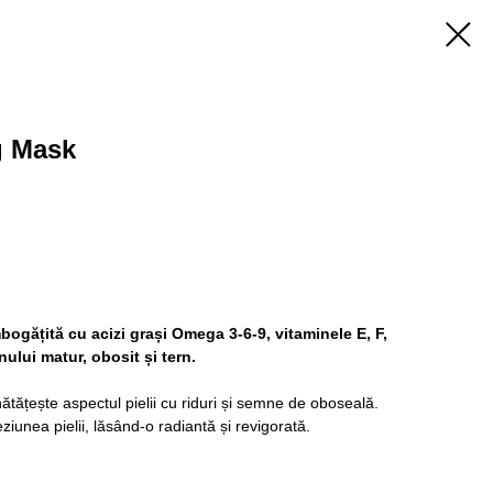
g Mask
bogățită cu acizi grași Omega 3-6-9, vitaminele E, F,
nului matur, obosit și tern.
ătățește aspectul pielii cu riduri și semne de oboseală.
unea pielii, lăsând-o radiantă și revigorată.