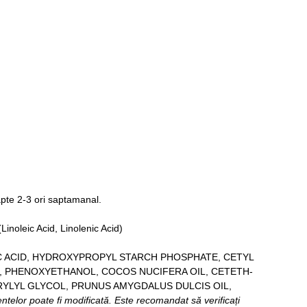
oapte 2-3 ori saptamanal.
inoleic Acid, Linolenic Acid)
C ACID, HYDROXYPROPYL STARCH PHOSPHATE, CETYL
L, PHENOXYETHANOL, COCOS NUCIFERA OIL, CETETH-
RYLYL GLYCOL, PRUNUS AMYGDALUS DULCIS OIL,
entelor poate fi modificată. Este recomandat să verificați