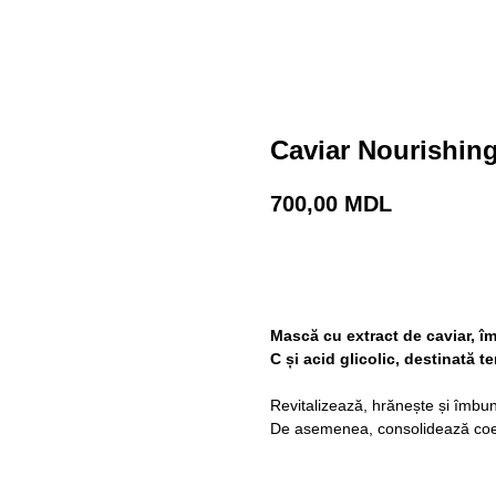
Caviar Nourishin
700,00
MDL
Adaugă în coș
Mască cu extract de caviar, îm
C și acid glicolic, destinată te
Revitalizează, hrănește și îmbun
De asemenea, consolidează coezi