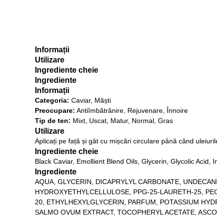
Informații
Utilizare
Ingrediente cheie
Ingrediente
Informații
Categoria:
Caviar, Măști
Preocupare:
Antiîmbătrânire, Rejuvenare, Înnoire
Tip de ten:
Mixt, Uscat, Matur, Normal, Gras
Utilizare
Aplicați pe față și gât cu mișcări circulare până când uleiuri
Ingrediente cheie
Black Caviar, Emollient Blend Oils, Glycerin, Glycolic Acid
Ingrediente
AQUA, GLYCERIN, DICAPRYLYL CARBONATE, UNDECAN
HYDROXYETHYLCELLULOSE, PPG-25-LAURETH-25, PEG-
20, ETHYLHEXYLGLYCERIN, PARFUM, POTASSIUM HYD
SALMO OVUM EXTRACT, TOCOPHERYL ACETATE, ASCORB