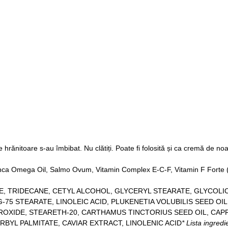
le hrănitoare s-au îmbibat. Nu clătiți. Poate fi folosită și ca cremă de n
, Inca Omega Oil, Salmo Ovum, Vitamin Complex E-C-F, Vitamin F Forte (L
E, TRIDECANE, CETYL ALCOHOL, GLYCERYL STEARATE, GLYCOLI
75 STEARATE, LINOLEIC ACID, PLUKENETIA VOLUBILIS SEED OI
ROXIDE, STEARETH-20, CARTHAMUS TINCTORIUS SEED OIL, CAP
YL PALMITATE, CAVIAR EXTRACT, LINOLENIC ACID
* Lista ingredi