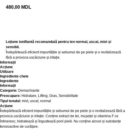
480,00
MDL
Adaugă în coș
Loțiune tonifiantă recomandată pentru ten normal, uscat, mixt și
sensibil.
Îndepărtează eficient impuritățile și sebumul de pe piele și o revitalizează
fără a provoca uscăciune și iritație.
Informații
Acțiune
Utilizare
Ingrediente cheie
Ingrediente
Informații
Categorie:
Demachiante
Preocupare:
Hidratare, Lifting, Gras, Sensibilitate
Tipul tenului:
mixt, uscat, normal
Acțiune
Îndepărtează eficient impuritățile și sebumul de pe piele și o revitalizează fără a
provoca uscăciune și iritație. Conține extract de tei, mușețel și vitamina F ce
întineresc, hidratează și îngustează porii pielii. Nu conține alcool și substanțe
tensioactive de curățare.