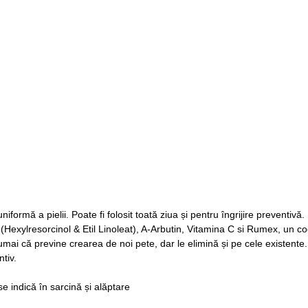
iformă a pielii. Poate fi folosit toată ziua și pentru îngrijire preventivă
(Hexylresorcinol & Etil Linoleat), A-Arbutin, Vitamina C si Rumex, un co
mai că previne crearea de noi pete, dar le elimină și pe cele existente.
ntiv.
se indică în sarcină și alăptare