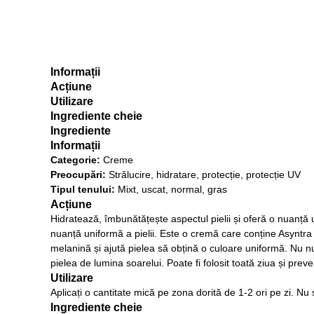
Informații
Acțiune
Utilizare
Ingrediente cheie
Ingrediente
Informații
Categorie:
Creme
Preocupări:
Strălucire, hidratare, protecție, protecție UV
Tipul tenului:
Mixt, uscat, normal, gras
Acțiune
Hidratează, îmbunătățește aspectul pielii și oferă o nuanță un
nuanță uniformă a pielii. Este o cremă care conține Asyntra 
melanină și ajută pielea să obțină o culoare uniformă. Nu nu
pielea de lumina soarelui. Poate fi folosit toată ziua și preve
Utilizare
Aplicați o cantitate mică pe zona dorită de 1-2 ori pe zi. Nu 
Ingrediente cheie