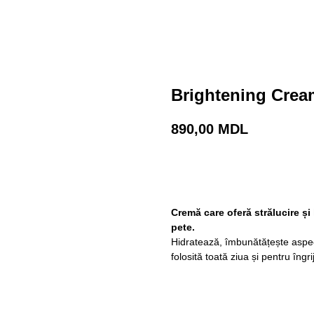
Brightening Crea
890,00
MDL
Adaugă în coș
Cremă care oferă strălucire și
pete.
Hidratează, îmbunătățește aspectu
folosită toată ziua și pentru îngri