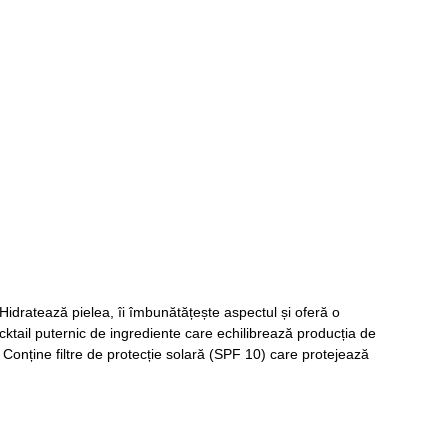
. Hidratează pielea, îi îmbunătățește aspectul și oferă o
cktail puternic de ingrediente care echilibrează producția de
 Conține filtre de protecție solară (SPF 10) care protejează