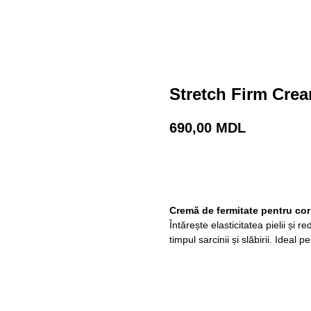
Stretch Firm Cre
690,00
MDL
Adaugă în coș
Cremă de fermitate pentru corp
Întărește elasticitatea pielii și 
timpul sarcinii și slăbirii. Ideal 