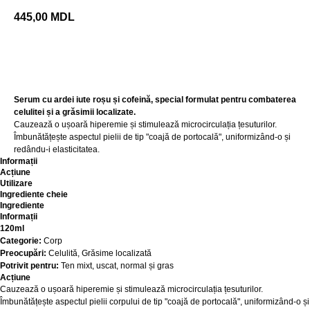
445,00
MDL
Adaugă în coș
Serum cu ardei iute roșu și cofeină, special formulat pentru combaterea
celulitei și a grăsimii localizate.
Cauzează o ușoară hiperemie și stimulează microcirculația țesuturilor.
Îmbunătățește aspectul pielii de tip "coajă de portocală", uniformizând-o și
redându-i elasticitatea.
Informații
Acțiune
Utilizare
Ingrediente cheie
Ingrediente
Informații
120ml
Categorie:
Corp
Preocupări:
Celulită, Grăsime localizată
Potrivit pentru:
Ten mixt, uscat, normal și gras
Acțiune
Cauzează o ușoară hiperemie și stimulează microcirculația țesuturilor.
Îmbunătățește aspectul pielii corpului de tip "coajă de portocală", uniformizând-o și