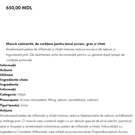
650,00
MDL
Adaugă în coș
Mască calmantă, de curățare pentru tenul acneic, gras și iritat.
Ameliorează pielea de inflamații și iritații intense, reduce excesul de sebum și
îngustează porii. De asemenea, este recomandat pentru uz general după terapii de
curățare profundă.
Informații
Acțiune
Utilizare
Ingrediente cheie
Ingrediente
Informații
Categorie:
Măști
Preocupare:
Acnee, antioxidant, lifting, sebum, sensibilitate, calmant
Tipul tenului:
Gras
Acțiune
Ameliorează pielea de inflamații și iritații intense, reduce hipersecreția de sebum, echilibrează
și strânge porii. O mască care combină argila cu un derivat special de acid salicilic, pantenol,
aloe și mușețel și ameliorează instantaneu pielea de inflamații și iritații. Îmbunătățit cu
ingredientul Canadian Willowherb care inhibă acțiunea bacteriei Propionibacterium Acnes,