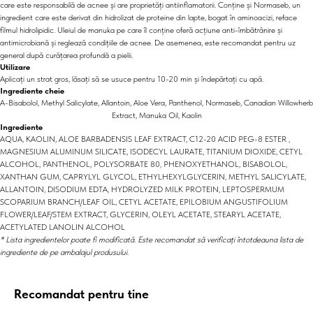
care este responsabilă de acnee și are proprietăți antiinflamatorii. Conține și Normaseb, un
ingredient care este derivat din hidrolizat de proteine din lapte, bogat în aminoacizi, reface
filmul hidrolipidic. Uleiul de manuka pe care îl conține oferă acțiune anti-îmbătrânire și
antimicrobiană și reglează condițiile de acnee. De asemenea, este recomandat pentru uz
general după curățarea profundă a pielii.
Utilizare
Aplicați un strat gros, lăsați să se usuce pentru 10-20 min și îndepărtați cu apă.
Ingrediente cheie
A-Bisabolol, Methyl Salicylate, Allantoin, Aloe Vera, Panthenol, Normaseb, Canadian Willowherb
Extract, Manuka Oil, Kaolin
Ingrediente
AQUA, KAOLIN, ALOE BARBADENSIS LEAF EXTRACT, C12-20 ACID PEG-8 ESTER ,
MAGNESIUM ALUMINUM SILICATE, ISODECYL LAURATE, TITANIUM DIOXIDE, CETYL
ALCOHOL, PANTHENOL, POLYSORBATE 80, PHENOXYETHANOL, BISABOLOL,
XANTHAN GUM, CAPRYLYL GLYCOL, ETHYLHEXYLGLYCERIN, METHYL SALICYLATE,
ALLANTOIN, DISODIUM EDTA, HYDROLYZED MILK PROTEIN, LEPTOSPERMUM
SCOPARIUM BRANCH/LEAF OIL, CETYL ACETATE, EPILOBIUM ANGUSTIFOLIUM
FLOWER/LEAF/STEM EXTRACT, GLYCERIN, OLEYL ACETATE, STEARYL ACETATE,
ACETYLATED LANOLIN ALCOHOL
* Lista ingredientelor poate fi modificată. Este recomandat să verificați întotdeauna lista de
ingrediente de pe ambalajul produsului.
Recomandat pentru tine