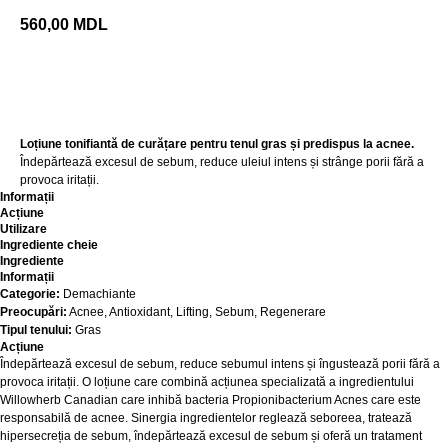
560,00
MDL
Adaugă în coș
Loțiune tonifiantă de curățare pentru tenul gras și predispus la acnee.
Îndepărtează excesul de sebum, reduce uleiul intens și strânge porii fără a
provoca iritații.
Informații
Acțiune
Utilizare
Ingrediente cheie
Ingrediente
Informații
Categorie:
Demachiante
Preocupări:
Acnee, Antioxidant, Lifting, Sebum, Regenerare
Tipul tenului:
Gras
Acțiune
Îndepărtează excesul de sebum, reduce sebumul intens și îngustează porii fără a
provoca iritații. O loțiune care combină acțiunea specializată a ingredientului
Willowherb Canadian care inhibă bacteria Propionibacterium Acnes care este
responsabilă de acnee. Sinergia ingredientelor reglează seboreea, tratează
hipersecreția de sebum, îndepărtează excesul de sebum și oferă un tratament