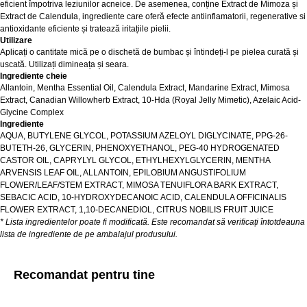
eficient împotriva leziunilor acneice. De asemenea, conține Extract de Mimoza și
Extract de Calendula, ingrediente care oferă efecte antiinflamatorii, regenerative si
antioxidante eficiente și tratează iritațiile pielii.
Utilizare
Aplicați o cantitate mică pe o dischetă de bumbac și întindeți-l pe pielea curată și
uscată. Utilizați dimineața și seara.
Ingrediente cheie
Allantoin, Mentha Essential Oil, Calendula Extract, Mandarine Extract, Mimosa
Extract, Canadian Willowherb Extract, 10-Hda (Royal Jelly Mimetic), Azelaic Acid-
Glycine Complex
Ingrediente
AQUA, BUTYLENE GLYCOL, POTASSIUM AZELOYL DIGLYCINATE, PPG-26-
BUTETH-26, GLYCERIN, PHENOXYETHANOL, PEG-40 HYDROGENATED
CASTOR OIL, CAPRYLYL GLYCOL, ETHYLHEXYLGLYCERIN, MENTHA
ARVENSIS LEAF OIL, ALLANTOIN, EPILOBIUM ANGUSTIFOLIUM
FLOWER/LEAF/STEM EXTRACT, MIMOSA TENUIFLORA BARK EXTRACT,
SEBACIC ACID, 10-HYDROXYDECANOIC ACID, CALENDULA OFFICINALIS
FLOWER EXTRACT, 1,10-DECANEDIOL, CITRUS NOBILIS FRUIT JUICE
* Lista ingredientelor poate fi modificată. Este recomandat să verificați întotdeauna
lista de ingrediente de pe ambalajul produsului.
Recomandat pentru tine