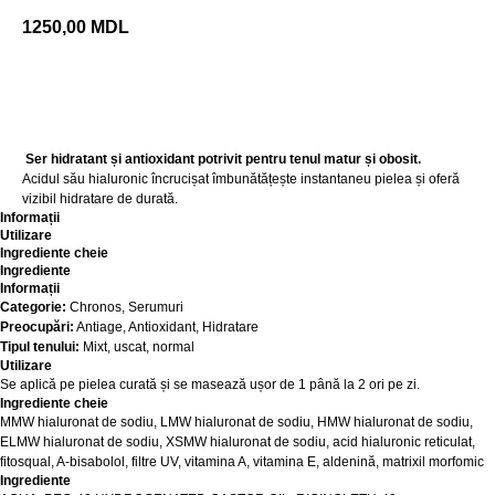
1250,00
MDL
Adaugă în coș
Ser hidratant și antioxidant potrivit pentru tenul matur și obosit.
Acidul său hialuronic încrucișat îmbunătățește instantaneu pielea și oferă
vizibil hidratare de durată.
Informații
Utilizare
Ingrediente cheie
Ingrediente
Informații
Categorie:
Chronos, Serumuri
Preocupări:
Antiage, Antioxidant, Hidratare
Tipul tenului:
Mixt, uscat, normal
Utilizare
Se aplică pe pielea curată și se masează ușor de 1 până la 2 ori pe zi.
Ingrediente cheie
MMW hialuronat de sodiu, LMW hialuronat de sodiu, HMW hialuronat de sodiu,
ELMW hialuronat de sodiu, XSMW hialuronat de sodiu, acid hialuronic reticulat,
fitosqual, A-bisabolol, filtre UV, vitamina A, vitamina E, aldenină, matrixil morfomic
Ingrediente